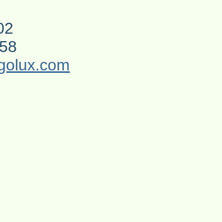
02
558
golux.com
g