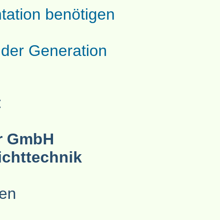
tation benötigen
 der Generation
:
er GmbH
ichttechnik
hen